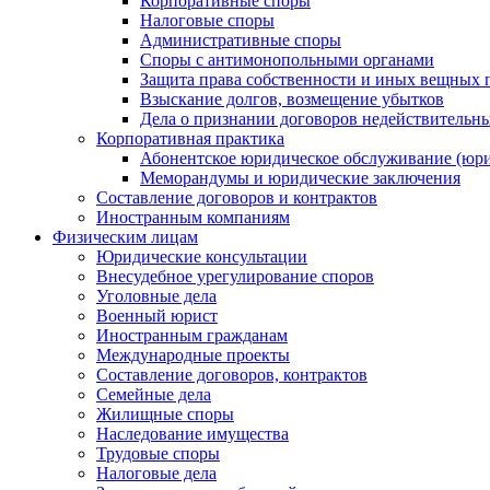
Корпоративные споры
Налоговые споры
Административные споры
Споры с антимонопольными органами
Защита права собственности и иных вещных 
Взыскание долгов, возмещение убытков
Дела о признании договоров недействительн
Корпоративная практика
Абонентское юридическое обслуживание (юри
Меморандумы и юридические заключения
Составление договоров и контрактов
Иностранным компаниям
Физическим лицам
Юридические консультации
Внесудебное урегулирование споров
Уголовные дела
Военный юрист
Иностранным гражданам
Международные проекты
Составление договоров, контрактов
Семейные дела
Жилищные споры
Наследование имущества
Трудовые споры
Налоговые дела