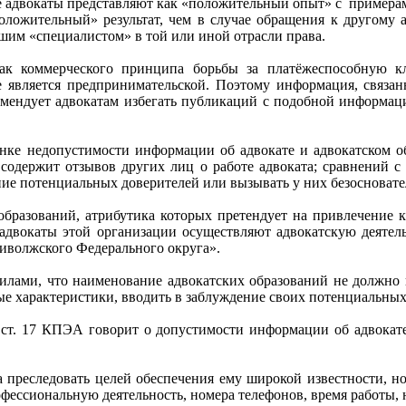
е адвокаты представляют как «положительный опыт» с примерам
положительный» результат, чем в случае обращения к другому
чшим «специалистом» в той или иной отрасли права.
к коммерческого принципа борьбы за платёжеспособную кли
не является предпринимательской. Поэтому информация, связ
мендует адвокатам избегать публикаций с подобной информаци
енке недопустимости информации об адвокате и адвокатском о
 содержит отзывов других лиц о работе адвоката; сравнений с
ение потенциальных доверителей или вызывать у них безосноват
 образований, атрибутика которых претендует на привлечение 
 адвокаты этой организации осуществляют адвокатскую деяте
иволжского Федерального округа».
вилами, что наименование адвокатских образований не должно 
 характеристики, вводить в заблуждение своих потенциальных
ст. 17 КПЭА говорит о допустимости информации об адвокате
 преследовать целей обеспечения ему широкой известности, н
офессиональную деятельность, номера телефонов, время работы, н