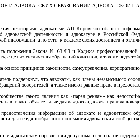
ОВ И АДВОКАТСКИХ ОБРАЗОВАНИЙ АДВОКАТСКОЙ ПА
щения некоторыми адвокатами АП Кировской области информ
об адвокатской деятельности и адвокатуре в Российской Ф
й информации, а по сути, к рекламе своих достоинств и отлич
ь положения Закона № 63-ФЗ и Кодекса профессиональной э
ть, с целью увеличения обращений клиентов, к такому недостой
т на основе принципов законности, самоуправления, корпоративн
атель подчеркнул, что адвокаты, как члены независимого сооб
 обращений доверителей, а также имеют равные права в предост
ообществе такого явления как «парад реклам» как недостойн
станавливают обязательные для каждого адвоката правила повед
 предоставления информации об адвокате и адвокатском обр
ности для ее единообразного понимания адвокатским сообществ
кате и адвокатском образовании допустима, если она не содержи