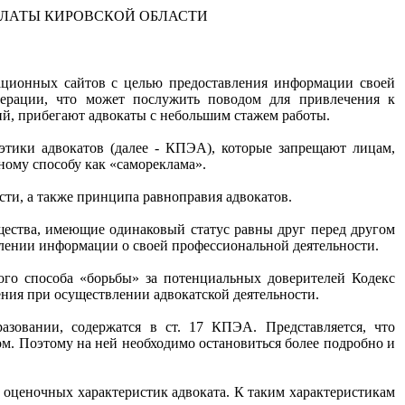
ЛАТЫ КИРОВСКОЙ ОБЛАСТИ
ационных сайтов с целью предоставления информации своей
едерации, что может послужить поводом для привлечения к
ий, прибегают адвокаты с небольшим стажем работы.
тики адвокатов (далее - КПЭА), которые запрещают лицам,
ному способу как «самореклама».
ости, а также принципа равноправия адвокатов.
щества, имеющие одинаковый статус равны друг перед другом
авлении информации о своей профессиональной деятельности.
ого способа «борьбы» за потенциальных доверителей Кодекс
ения при осуществлении адвокатской деятельности.
азовании, содержатся в ст. 17 КПЭА. Представляется, что
ом. Поэтому на ней необходимо остановиться более подробно и
т оценочных характеристик адвоката. К таким характеристикам