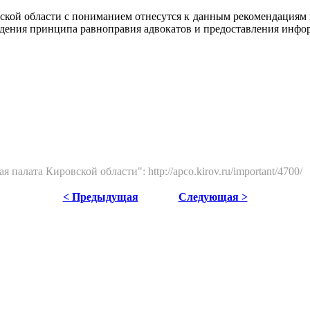
кой области с пониманием отнесутся к данным рекомендациям и
дения принципа равноправия адвокатов и предоставления инфор
лата Кировской области": http://apco.kirov.ru/important/4700/
< Предыдущая
Следующая >