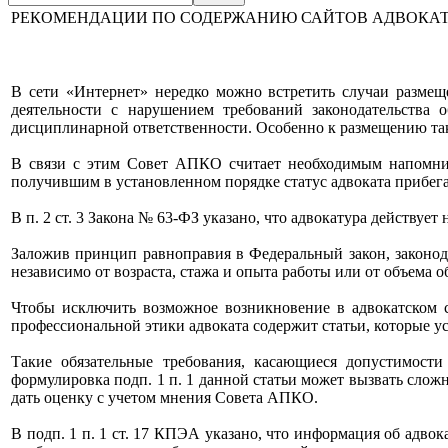
РЕКОМЕНДАЦИИ ПО СОДЕРЖАНИЮ САЙТОВ АДВОКАТ
В сети «Интернет» нередко можно встретить случаи разме
деятельности с нарушением требований законодательства 
дисциплинарной ответственности. Особенно к размещению тако
В связи с этим Совет АПКО считает необходимым напомнит
получившим в установленном порядке статус адвоката прибега
В п. 2 ст. 3 Закона № 63-ФЗ указано, что адвокатура действуе
Заложив принцип равноправия в Федеральный закон, законод
независимо от возраста, стажа и опыта работы или от объема
Чтобы исключить возможное возникновение в адвокатском с
профессиональной этики адвоката содержит статьи, которые у
Такие обязательные требования, касающиеся допустимости
формулировка подп. 1 п. 1 данной статьи может вызвать слож
дать оценку с учетом мнения Совета АПКО.
В подп. 1 п. 1 ст. 17 КПЭА указано, что информация об адво