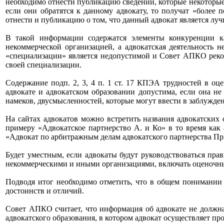
необходимо отнести публикацию сведений, которые некоторы
если они обратятся к данному адвокату, то получат «более 
отнести и публикацию о том, что данный адвокат является лу
В такой информации содержатся элементы конкуренции ка
некоммерческой организацией, а адвокатская деятельность 
«специализации» является недопустимой и Совет АПКО реко
своей специализации.
Содержание подп. 2, 3, 4 п. 1 ст. 17 КПЭА трудностей в оц
адвокате и адвокатском образовании допустима, если она не
намеков, двусмысленностей, которые могут ввести в заблужд
На сайтах адвокатов можно встретить названия адвокатских
примеру «Адвокатское партнерство А. и Ко» в то время как
«Адвокат по арбитражным делам адвокатского партнерства Пр
Будет уместным, если адвокаты будут руководствоваться пра
некоммерческими и иными организациями, включать оценочные
Подводя итог необходимо отметить, что в общем понимании 
достоинств и отличий.
Совет АПКО считает, что информация об адвокате не должна
адвокатского образования, в котором адвокат осуществляет пр