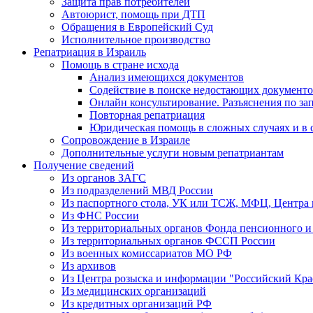
Защита прав потребителей
Автоюрист, помощь при ДТП
Обращения в Европейский Суд
Исполнительное производство
Репатриация в Израиль
Помощь в стране исхода
Анализ имеющихся документов
Содействие в поиске недостающих документо
Онлайн консультирование. Разъяснения по за
Повторная репатриация
Юридическая помощь в сложных случаях и в с
Сопровождение в Израиле
Дополнительные услуги новым репатриантам
Получение сведений
Из органов ЗАГС
Из подразделений МВД России
Из паспортного стола, УК или ТСЖ, МФЦ, Центра 
Из ФНС России
Из территориальных органов Фонда пенсионного и
Из территориальных органов ФССП России
Из военных комиссариатов МО РФ
Из архивов
Из Центра розыска и информации "Российский Кра
Из медицинских организаций
Из кредитных организаций РФ