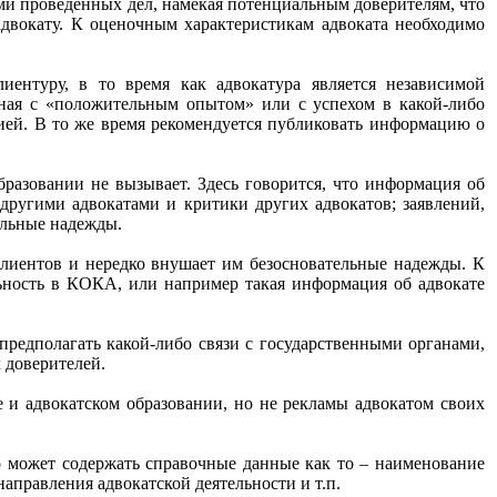
и проведенных дел, намекая потенциальным доверителям, что
 адвокату. К оценочным характеристикам адвоката необходимо
ентуру, в то время как адвокатура является независимой
анная с «положительным опытом» или с успехом в какой-либо
ей. В то же время рекомендуется публиковать информацию о
бразовании не вызывает. Здесь говорится, что информация об
 другими адвокатами и критики других адвокатов; заявлений,
ельные надежды.
клиентов и нередко внушает им безосновательные надежды. К
льность в КОКА, или например такая информация об адвокате
предполагать какой-либо связи с государственными органами,
 доверителей.
 и адвокатском образовании, но не рекламы адвокатом своих
о может содержать справочные данные как то – наименование
аправления адвокатской деятельности и т.п.